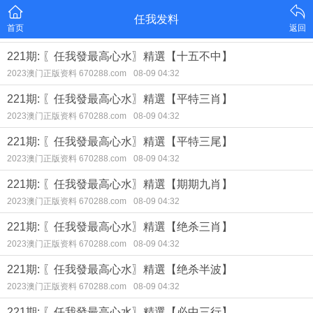
任我发料
首页
返回
221期: 〖任我發最高心水〗精選【十五不中】
2023澳门正版资料 670288.com
08-09 04:32
221期: 〖任我發最高心水〗精選【平特三肖】
2023澳门正版资料 670288.com
08-09 04:32
221期: 〖任我發最高心水〗精選【平特三尾】
2023澳门正版资料 670288.com
08-09 04:32
221期: 〖任我發最高心水〗精選【期期九肖】
2023澳门正版资料 670288.com
08-09 04:32
221期: 〖任我發最高心水〗精選【绝杀三肖】
2023澳门正版资料 670288.com
08-09 04:32
221期: 〖任我發最高心水〗精選【绝杀半波】
2023澳门正版资料 670288.com
08-09 04:32
221期: 〖任我發最高心水〗精選【必中三行】