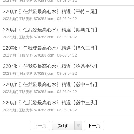
2023澳门正版资料 670288.com
08-08 04:32
220期: 〖任我發最高心水〗精選【平特三尾】
2023澳门正版资料 670288.com
08-08 04:32
220期: 〖任我發最高心水〗精選【期期九肖】
2023澳门正版资料 670288.com
08-08 04:32
220期: 〖任我發最高心水〗精選【绝杀三肖】
2023澳门正版资料 670288.com
08-08 04:32
220期: 〖任我發最高心水〗精選【绝杀半波】
2023澳门正版资料 670288.com
08-08 04:32
220期: 〖任我發最高心水〗精選【必中三行】
2023澳门正版资料 670288.com
08-08 04:32
220期: 〖任我發最高心水〗精選【必中三头】
2023澳门正版资料 670288.com
08-08 04:32
上一页
第1页
下一页