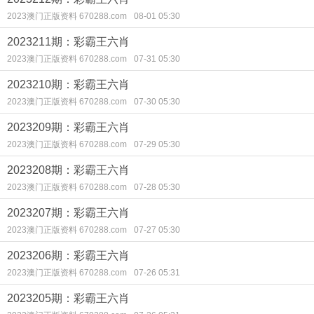
2023澳门正版资料 670288.com
08-01 05:30
2023211期：彩霸王六肖
2023澳门正版资料 670288.com
07-31 05:30
2023210期：彩霸王六肖
2023澳门正版资料 670288.com
07-30 05:30
2023209期：彩霸王六肖
2023澳门正版资料 670288.com
07-29 05:30
2023208期：彩霸王六肖
2023澳门正版资料 670288.com
07-28 05:30
2023207期：彩霸王六肖
2023澳门正版资料 670288.com
07-27 05:30
2023206期：彩霸王六肖
2023澳门正版资料 670288.com
07-26 05:31
2023205期：彩霸王六肖