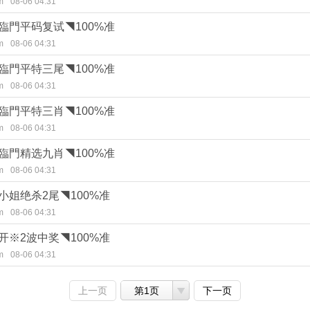
m
08-06 04:31
福臨門平码复试◥100%准
m
08-06 04:31
福臨門平特三尾◥100%准
m
08-06 04:31
福臨門平特三肖◥100%准
m
08-06 04:31
福臨門精选九肖◥100%准
m
08-06 04:31
白小姐绝杀2尾◥100%准
m
08-06 04:31
公开※2波中奖◥100%准
m
08-06 04:31
上一页
第1页
下一页