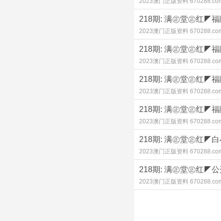
2023澳门正版资料 670288.co
218期: 满㊣堂㊣红◤
2023澳门正版资料 670288.co
218期: 满㊣堂㊣红◤
2023澳门正版资料 670288.co
218期: 满㊣堂㊣红◤
2023澳门正版资料 670288.co
218期: 满㊣堂㊣红◤
2023澳门正版资料 670288.co
218期: 满㊣堂㊣红◤
2023澳门正版资料 670288.co
218期: 满㊣堂㊣红◤
2023澳门正版资料 670288.co