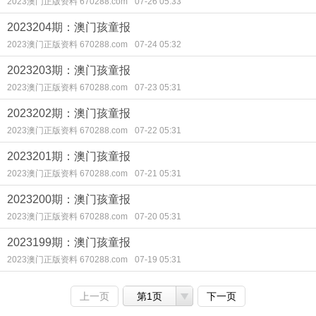
2023澳门正版资料 670288.com
07-26 05:33
2023204期：澳门孩童报
2023澳门正版资料 670288.com
07-24 05:32
2023203期：澳门孩童报
2023澳门正版资料 670288.com
07-23 05:31
2023202期：澳门孩童报
2023澳门正版资料 670288.com
07-22 05:31
2023201期：澳门孩童报
2023澳门正版资料 670288.com
07-21 05:31
2023200期：澳门孩童报
2023澳门正版资料 670288.com
07-20 05:31
2023199期：澳门孩童报
2023澳门正版资料 670288.com
07-19 05:31
上一页
第1页
下一页