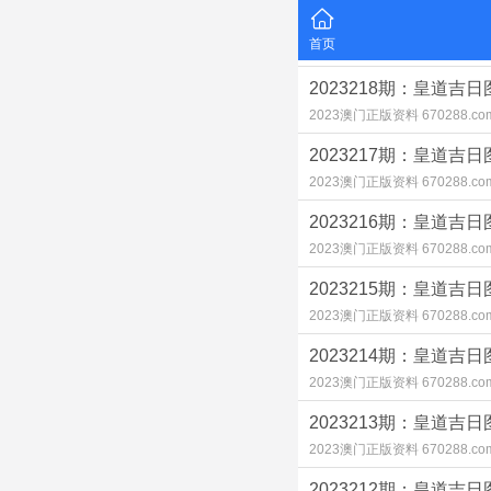
首页
2023218期：皇道吉日
2023澳门正版资料 670288.co
2023217期：皇道吉日
2023澳门正版资料 670288.co
2023216期：皇道吉日
2023澳门正版资料 670288.co
2023215期：皇道吉日
2023澳门正版资料 670288.co
2023214期：皇道吉日
2023澳门正版资料 670288.co
2023213期：皇道吉日
2023澳门正版资料 670288.co
2023212期：皇道吉日