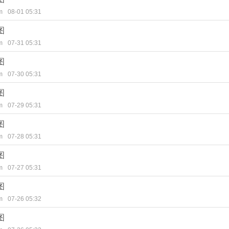
m
08-01 05:31
图
m
07-31 05:31
图
m
07-30 05:31
图
m
07-29 05:31
图
m
07-28 05:31
图
m
07-27 05:31
图
m
07-26 05:32
图